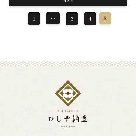
…
5
1
3
4